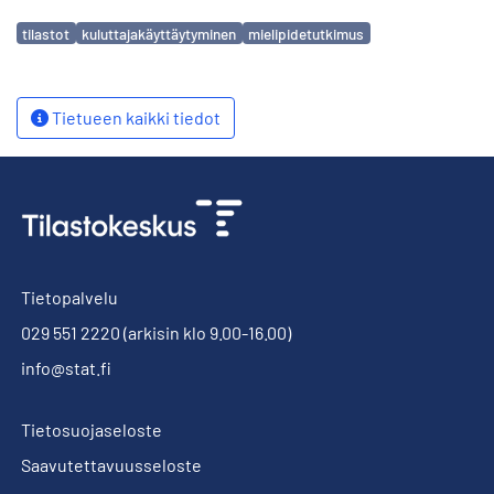
Avainsanat
tilastot
kuluttajakäyttäytyminen
mielipidetutkimus
Tietueen kaikki tiedot
Tietopalvelu
029 551 2220
(arkisin klo 9.00-16.00)
info@stat.fi
Tietosuojaseloste
Saavutettavuusseloste