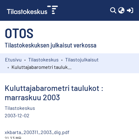
(c
OTOS
Tilastokeskuksen julkaisut verkossa
Etusivu
Tilastokeskus
Tilastojulkaisut
Kokoelmat
Kuluttajabarometri taulukot : marraskuu 2003
Selaa
Kuluttajabarometri taulukot :
marraskuu 2003
Tilastokeskus
2003-12-02
xkbarta_200311_2003_dig.pdf
21.23 MB