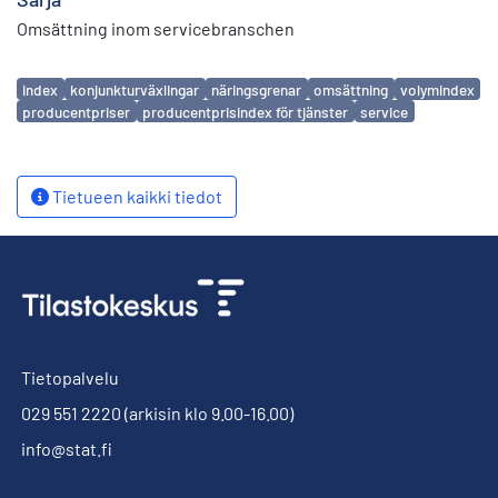
Omsättning inom servicebranschen
Avainsanat
index
konjunkturväxlingar
näringsgrenar
omsättning
volymindex
producentpriser
producentprisindex för tjänster
service
Tietueen kaikki tiedot
Tietopalvelu
029 551 2220
(arkisin klo 9.00-16.00)
info@stat.fi