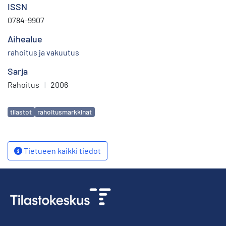
ISSN
0784-9907
Aihealue
rahoitus ja vakuutus
Sarja
Rahoitus
|
2006
Avainsanat
tilastot
rahoitusmarkkinat
Tietueen kaikki tiedot