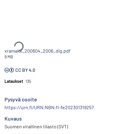
Ladataan...
xramakk_200604_2006_dig.pdf
9 MB
CC BY 4.0
Lataukset
135
Pysyvä osoite
https://urn.fi/URN:NBN:fi-fe202301319257
Kuvaus
Suomen virallinen tilasto (SVT)