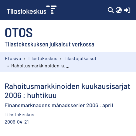
(c
OTOS
Tilastokeskuksen julkaisut verkossa
Etusivu
Tilastokeskus
Tilastojulkaisut
Kokoelmat
Rahoitusmarkkinoiden kuukausisarjat 2006 : huhtikuu
Selaa
Rahoitusmarkkinoiden kuukausisarjat
2006 : huhtikuu
Finansmarknadens månadsserier 2006 : april
Tilastokeskus
2006-04-21