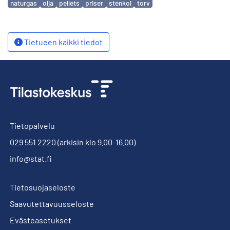
naturgas
olja
pellets
priser
stenkol
torv
Tietueen kaikki tiedot
Tietopalvelu
029 551 2220
(arkisin klo 9.00-16.00)
info@stat.fi
Tietosuojaseloste
Saavutettavuusseloste
Evästeasetukset