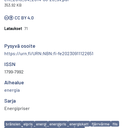
353.92 KB
CC BY 4.0
Lataukset
71
Pysyvä osoite
https://urn.fi/URN:NBN:fi-fe20230911122651
ISSN
1799-7992
Aihealue
energia
Sarja
Energipriser
Avainsanat
bränslen
elpris
energi
energipris
energiskatt
fjärrvärme
flis