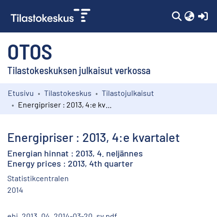
(c
OTOS
Tilastokeskuksen julkaisut verkossa
Etusivu
Tilastokeskus
Tilastojulkaisut
Kokoelmat
Energipriser : 2013, 4:e kvartalet
Selaa
Energipriser : 2013, 4:e kvartalet
Energian hinnat : 2013, 4. neljännes
Energy prices : 2013, 4th quarter
Statistikcentralen
2014
ehi_2013_04_2014-03-20_sv.pdf