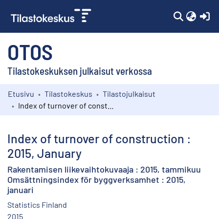
(c
OTOS
Tilastokeskuksen julkaisut verkossa
Etusivu
Tilastokeskus
Tilastojulkaisut
Kokoelmat
Index of turnover of construction : 2015, January
Selaa
Index of turnover of construction :
2015, January
Rakentamisen liikevaihtokuvaaja : 2015, tammikuu
Omsättningsindex för byggverksamhet : 2015,
januari
Statistics Finland
2015