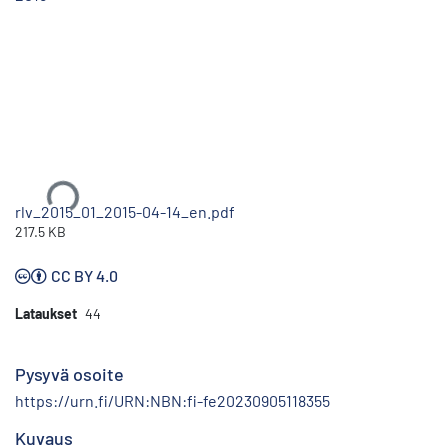
Ladataan...
rlv_2015_01_2015-04-14_en.pdf
217.5 KB
CC BY 4.0
Lataukset
44
Pysyvä osoite
https://urn.fi/URN:NBN:fi-fe20230905118355
Kuvaus