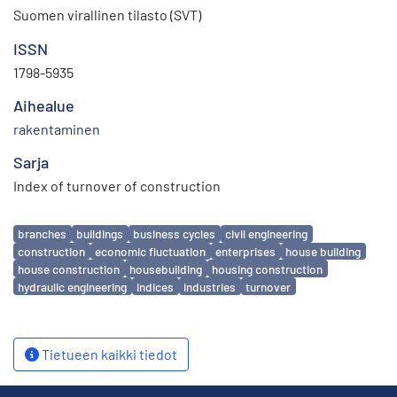
Suomen virallinen tilasto (SVT)
ISSN
1798-5935
Aihealue
rakentaminen
Sarja
Index of turnover of construction
Avainsanat
branches
buildings
business cycles
civil engineering
construction
economic fluctuation
enterprises
house building
house construction
housebuilding
housing construction
hydraulic engineering
indices
industries
turnover
Tietueen kaikki tiedot