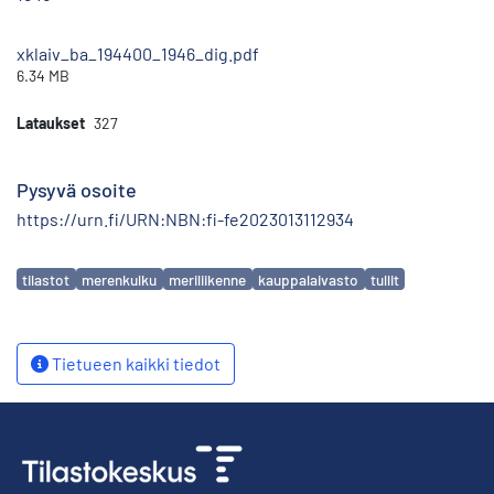
xklaiv_ba_194400_1946_dig.pdf
6.34 MB
Lataukset
327
Pysyvä osoite
https://urn.fi/URN:NBN:fi-fe2023013112934
Avainsanat
tilastot
merenkulku
meriliikenne
kauppalaivasto
tullit
Tietueen kaikki tiedot