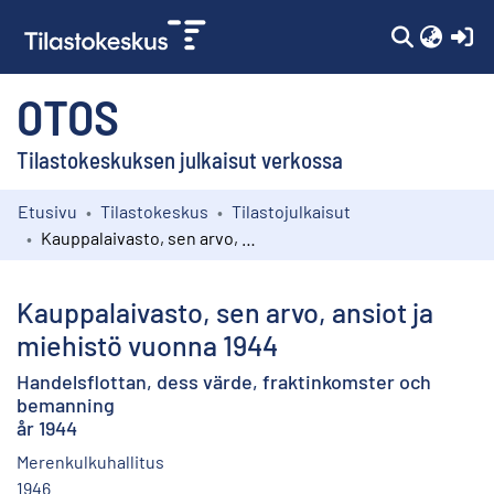
(c
OTOS
Tilastokeskuksen julkaisut verkossa
Etusivu
Tilastokeskus
Tilastojulkaisut
Kokoelmat
Kauppalaivasto, sen arvo, ansiot ja miehistö vuonna 1944
Selaa
Kauppalaivasto, sen arvo, ansiot ja
miehistö vuonna 1944
Handelsflottan, dess värde, fraktinkomster och
bemanning
år 1944
Merenkulkuhallitus
1946