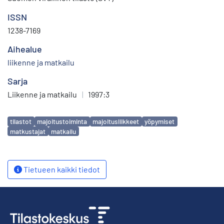
ISSN
1238-7169
Aihealue
liikenne ja matkailu
Sarja
Liikenne ja matkailu
|
1997:3
Avainsanat
tilastot
majoitustoiminta
majoitusliikkeet
yöpymiset
matkustajat
matkailu
Tietueen kaikki tiedot