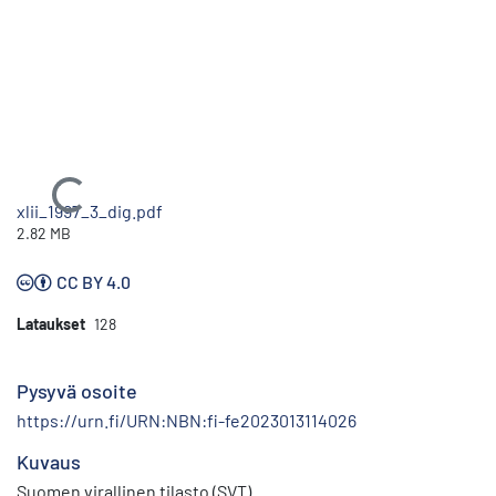
Ladataan...
xlii_1997_3_dig.pdf
2.82 MB
CC BY 4.0
Lataukset
128
Pysyvä osoite
https://urn.fi/URN:NBN:fi-fe2023013114026
Kuvaus
Suomen virallinen tilasto (SVT)