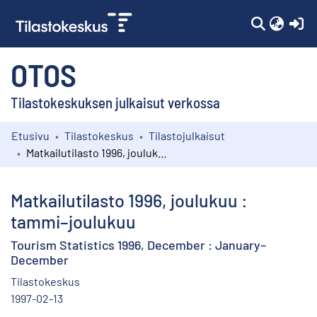
(c
OTOS
Tilastokeskuksen julkaisut verkossa
Etusivu
Tilastokeskus
Tilastojulkaisut
Kokoelmat
Matkailutilasto 1996, joulukuu : tammi–joulukuu
Selaa
Matkailutilasto 1996, joulukuu :
tammi–joulukuu
Tourism Statistics 1996, December : January–
December
Tilastokeskus
1997-02-13