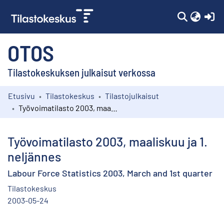
(c
OTOS
Tilastokeskuksen julkaisut verkossa
Etusivu
Tilastokeskus
Tilastojulkaisut
Kokoelmat
Työvoimatilasto 2003, maaliskuu ja 1. neljännes
Selaa
Työvoimatilasto 2003, maaliskuu ja 1.
neljännes
Labour Force Statistics 2003, March and 1st quarter
Tilastokeskus
2003-05-24