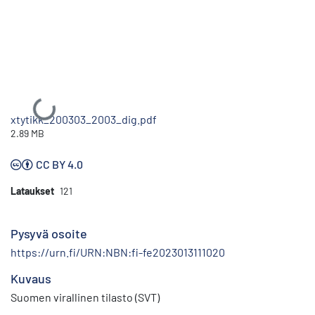
Ladataan...
xtytikk_200303_2003_dig.pdf
2.89 MB
CC BY 4.0
Lataukset
121
Pysyvä osoite
https://urn.fi/URN:NBN:fi-fe2023013111020
Kuvaus
Suomen virallinen tilasto (SVT)