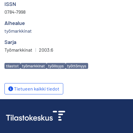
ISSN
0784-7998
Aihealue
työmarkkinat
Sarja
Työmarkkinat
|
2003:6
Avainsanat
tilastot
työmarkkinat
työllisyys
työttömyys
Tietueen kaikki tiedot