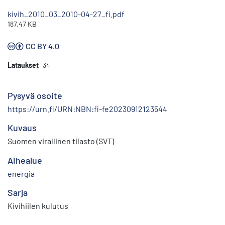
kivih_2010_03_2010-04-27_fi.pdf
187.47 KB
CC BY 4.0
Lataukset
34
Pysyvä osoite
https://urn.fi/URN:NBN:fi-fe20230912123544
Kuvaus
Suomen virallinen tilasto (SVT)
Aihealue
energia
Sarja
Kivihiilen kulutus