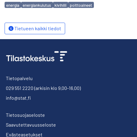
Avainsanat
energia
energiankulutus
kivihiili
polttoaineet
Tietueen kaikki tiedot
Tietopalvelu
029 551 2220
(arkisin klo 9.00-16.00)
info@stat.fi
Tietosuojaseloste
Saavutettavuusseloste
Evästeasetukset