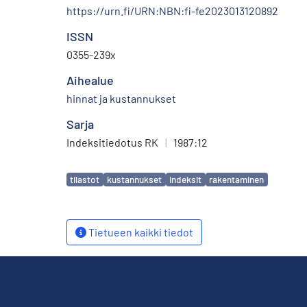
https://urn.fi/URN:NBN:fi-fe2023013120892
ISSN
0355-239x
Aihealue
hinnat ja kustannukset
Sarja
Indeksitiedotus RK
|
1987:12
Avainsanat
tilastot
kustannukset
indeksit
rakentaminen
Tietueen kaikki tiedot