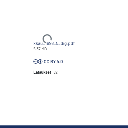
Ladataan...
xkau_1998_5_dig.pdf
5.37 MB
CC BY 4.0
Lataukset
82