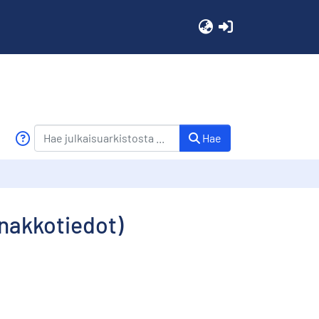
(current)
Hae
nnakkotiedot)