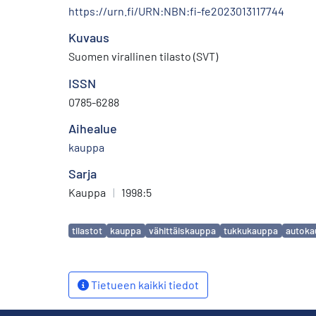
https://urn.fi/URN:NBN:fi-fe2023013117744
Kuvaus
Suomen virallinen tilasto (SVT)
ISSN
0785-6288
Aihealue
kauppa
Sarja
Kauppa
|
1998:5
Avainsanat
tilastot
kauppa
vähittäiskauppa
tukkukauppa
autoka
Tietueen kaikki tiedot