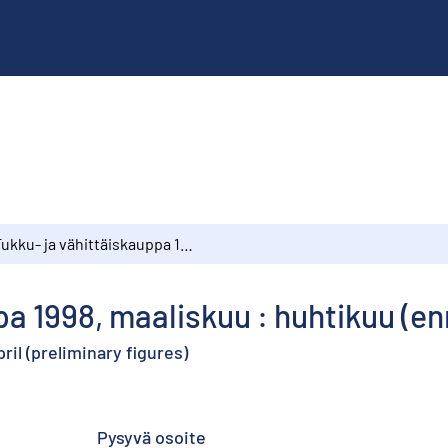
Tukku- ja vähittäiskauppa 1998, maaliskuu : huhtikuu (ennakkotiedot)
pa 1998, maaliskuu : huhtikuu (e
ril (preliminary figures)
Pysyvä osoite