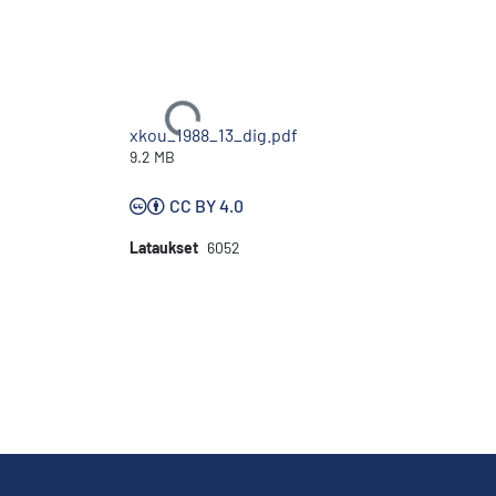
Ladataan...
xkou_1988_13_dig.pdf
9.2 MB
CC BY 4.0
Lataukset
6052