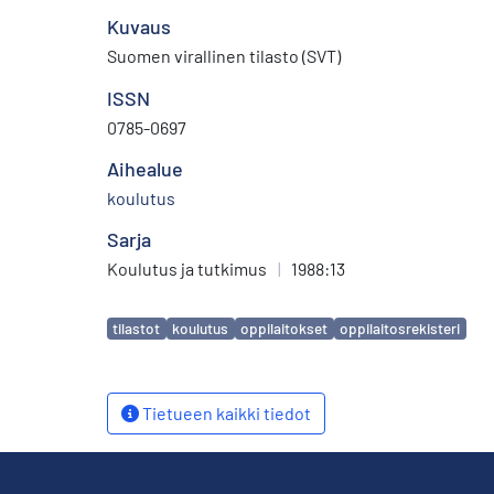
Kuvaus
Suomen virallinen tilasto (SVT)
ISSN
0785-0697
Aihealue
koulutus
Sarja
Koulutus ja tutkimus
|
1988:13
Avainsanat
tilastot
koulutus
oppilaitokset
oppilaitosrekisteri
Tietueen kaikki tiedot