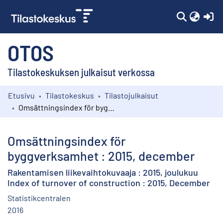
(c
OTOS
Tilastokeskuksen julkaisut verkossa
Etusivu
Tilastokeskus
Tilastojulkaisut
Kokoelmat
Omsättningsindex för byggverksamhet : 2015, december
Selaa
Omsättningsindex för
byggverksamhet : 2015, december
Rakentamisen liikevaihtokuvaaja : 2015, joulukuu
Index of turnover of construction : 2015, December
Statistikcentralen
2016