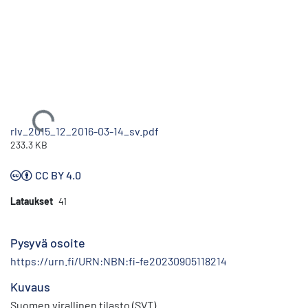
Ladataan...
rlv_2015_12_2016-03-14_sv.pdf
233.3 KB
CC BY 4.0
Lataukset
41
Pysyvä osoite
https://urn.fi/URN:NBN:fi-fe20230905118214
Kuvaus
Suomen virallinen tilasto (SVT)