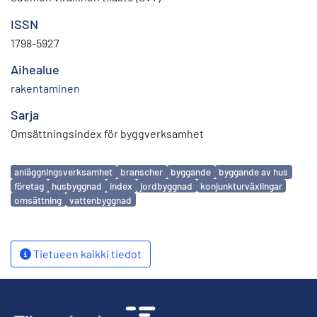
ISSN
1798-5927
Aihealue
rakentaminen
Sarja
Omsättningsindex för byggverksamhet
Avainsanat
anläggningsverksamhet
branscher
byggande
byggande av hus
företag
husbyggnad
index
jordbyggnad
konjunkturväxlingar
omsättning
vattenbyggnad
Tietueen kaikki tiedot