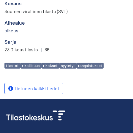
Kuvaus
Suomen virallinen tilasto (SVT)
Aihealue
oikeus
Sarja
23 Oikeustilasto
|
66
Avainsanat
tilastot
rikollisuus
rikokset
syytetyt
rangaistukset
Tietueen kaikki tiedot