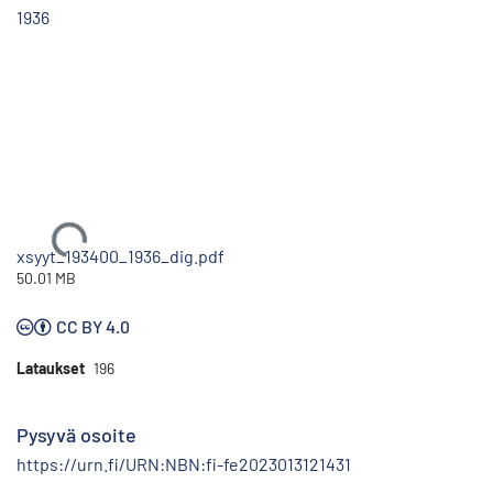
1936
Ladataan...
xsyyt_193400_1936_dig.pdf
50.01 MB
CC BY 4.0
Lataukset
196
Pysyvä osoite
https://urn.fi/URN:NBN:fi-fe2023013121431