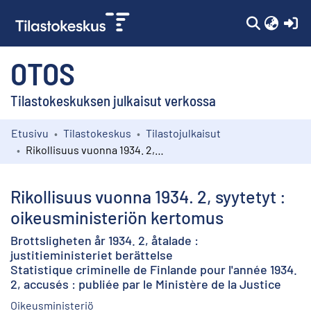
(c
OTOS
Tilastokeskuksen julkaisut verkossa
Etusivu
Tilastokeskus
Tilastojulkaisut
Kokoelmat
Rikollisuus vuonna 1934. 2, syytetyt : oikeusministeriön kertomus
Selaa
Rikollisuus vuonna 1934. 2, syytetyt :
oikeusministeriön kertomus
Brottsligheten år 1934. 2, åtalade :
justitieministeriet berättelse
Statistique criminelle de Finlande pour l'année 1934.
2, accusés : publiée par le Ministère de la Justice
Oikeusministeriö