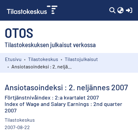
(c
OTOS
Tilastokeskuksen julkaisut verkossa
Etusivu
Tilastokeskus
Tilastojulkaisut
Kokoelmat
Ansiotasoindeksi : 2. neljännes 2007
Selaa
Ansiotasoindeksi : 2. neljännes 2007
Förtjänstnivåindex : 2:a kvartalet 2007
Index of Wage and Salary Earnings : 2nd quarter
2007
Tilastokeskus
2007-08-22