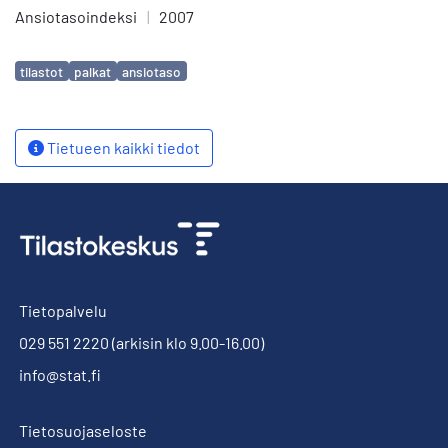
Ansiotasoindeksi
|
2007
Avainsanat
tilastot
palkat
ansiotaso
Tietueen kaikki tiedot
Tietopalvelu
029 551 2220
(arkisin klo 9.00-16.00)
info@stat.fi
Tietosuojaseloste