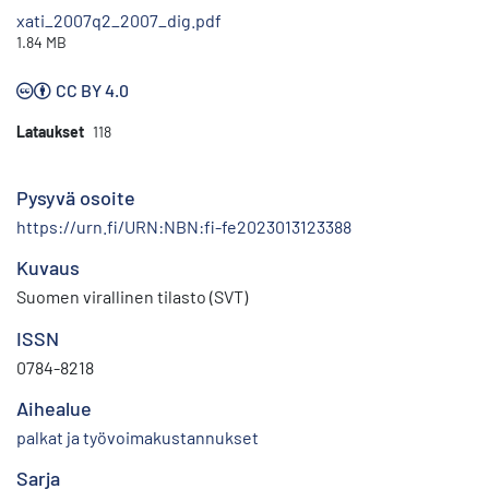
xati_2007q2_2007_dig.pdf
1.84 MB
CC BY 4.0
Lataukset
118
Pysyvä osoite
https://urn.fi/URN:NBN:fi-fe2023013123388
Kuvaus
Suomen virallinen tilasto (SVT)
ISSN
0784-8218
Aihealue
palkat ja työvoimakustannukset
Sarja