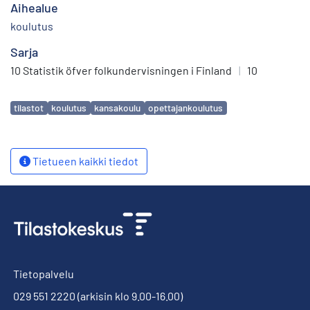
Aihealue
koulutus
Sarja
10 Statistik öfver folkundervisningen i Finland
|
10
Avainsanat
tilastot
koulutus
kansakoulu
opettajankoulutus
Tietueen kaikki tiedot
Tietopalvelu
029 551 2220
(arkisin klo 9.00-16.00)