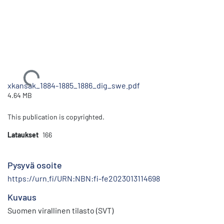
Ladataan...
xkansak_1884-1885_1886_dig_swe.pdf
4.64 MB
This publication is copyrighted.
Lataukset
166
Pysyvä osoite
https://urn.fi/URN:NBN:fi-fe2023013114698
Kuvaus
Suomen virallinen tilasto (SVT)