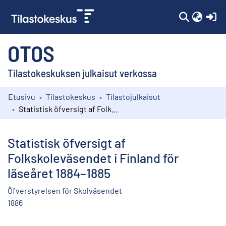
(c
OTOS
Tilastokeskuksen julkaisut verkossa
Etusivu
Tilastokeskus
Tilastojulkaisut
Kokoelmat
Statistisk öfversigt af Folkskoleväsendet i Finland för läseåret 1884–1885
Selaa
Statistisk öfversigt af
Folkskoleväsendet i Finland för
läseåret 1884–1885
Öfverstyrelsen för Skolväsendet
1886