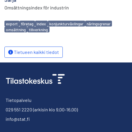
Omsättningsindex för industrin
Avainsanat
export
företag
index
konjunkturväxlingar
näringsgrenar
omsättning
tillverkning
Tietueen kaikki tiedot
Tietopalvelu
029 551 2220
(arkisin klo 9.00-16.00)
info@stat.fi