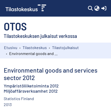
(c
OTOS
Tilastokeskuksen julkaisut verkossa
Etusivu
Tilastokeskus
Tilastojulkaisut
Kokoelmat
Environmental goods and services sector 2012
Selaa
Environmental goods and services
sector 2012
Ympäristöliiketoiminta 2012
Miljöaffärsverksamhet 2012
Statistics Finland
2013