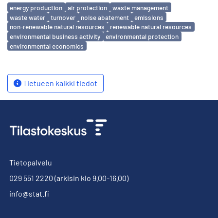
Avainsanat
energy production
air protection
waste management
waste water
turnover
noise abatement
emissions
non-renewable natural resources
renewable natural resources
environmental business activity
environmental protection
environmental economics
Tietueen kaikki tiedot
Tietopalvelu
029 551 2220
(arkisin klo 9.00-16.00)
info@stat.fi