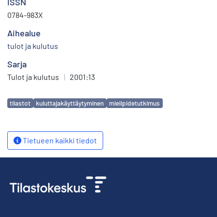
ISSN
0784-983X
Aihealue
tulot ja kulutus
Sarja
Tulot ja kulutus
|
2001:13
Avainsanat
tilastot
kuluttajakäyttäytyminen
mielipidetutkimus
Tietueen kaikki tiedot