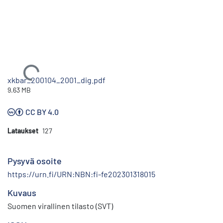
Ladataan...
xkbar_200104_2001_dig.pdf
9.63 MB
CC BY 4.0
Lataukset
127
Pysyvä osoite
https://urn.fi/URN:NBN:fi-fe202301318015
Kuvaus
Suomen virallinen tilasto (SVT)