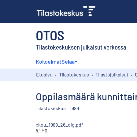
OTOS
Tilastokeskuksen julkaisut verkossa
Kokoelmat
Selaa
Etusivu
Tilastokeskus
Tilastojulkaisut
Oppilasmäärä kunnittai
Tilastokeskus
1989
xkou_1989_26_dig.pdf
8.1 MB