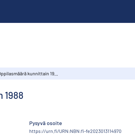
Oppilasmäärä kunnittain 1988
n 1988
Pysyvä osoite
https://urn.fi/URN:NBN:fi-fe2023013114970