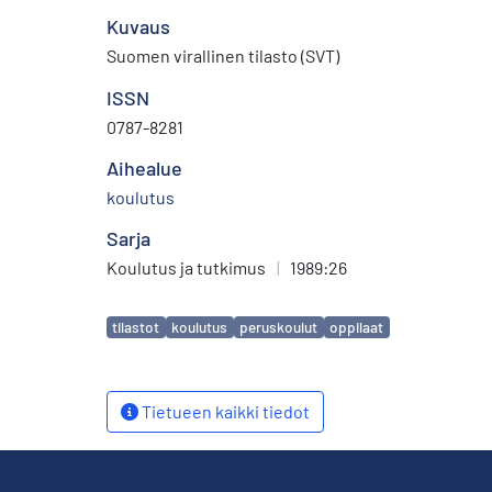
Kuvaus
Suomen virallinen tilasto (SVT)
ISSN
0787-8281
Aihealue
koulutus
Sarja
Koulutus ja tutkimus
|
1989:26
Avainsanat
tilastot
koulutus
peruskoulut
oppilaat
Tietueen kaikki tiedot