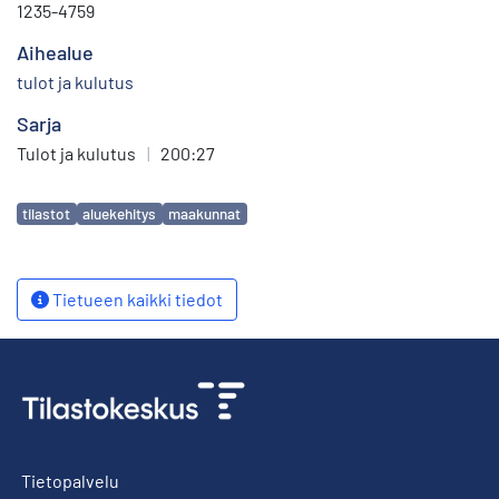
1235-4759
Aihealue
tulot ja kulutus
Sarja
Tulot ja kulutus
|
200:27
Avainsanat
tilastot
aluekehitys
maakunnat
Tietueen kaikki tiedot
Tietopalvelu