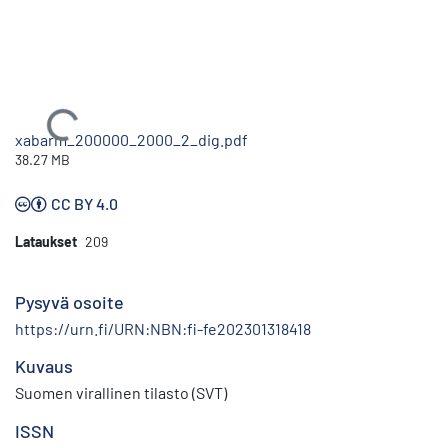
Ladataan...
xabarm_200000_2000_2_dig.pdf
38.27 MB
CC BY 4.0
Lataukset
209
Pysyvä osoite
https://urn.fi/URN:NBN:fi-fe202301318418
Kuvaus
Suomen virallinen tilasto (SVT)
ISSN