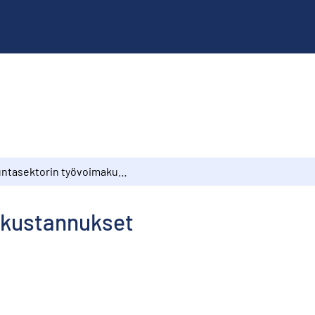
Kuntasektorin työvoimakustannukset
akustannukset