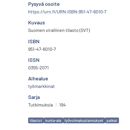
Pysyvä osoite
https://urn.fi/URN:ISBN:951-47-6010-7
Kuvaus
Suomen virallinen tilasto (SVT)
ISBN
951-47-6010-7
ISSN
0355-2071
Aihealue
työmarkkinat
Sarja
Tutkimuksia
|
194
Avainsanat
tilastot
kunta-ala
työvoimakustannukset
palkat