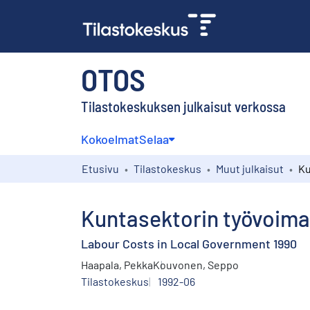
OTOS
Tilastokeskuksen julkaisut verkossa
Kokoelmat
Selaa
Etusivu
Tilastokeskus
Muut julkaisut
Kuntasektorin työvoim
Labour Costs in Local Government 1990
Haapala, Pekka
Kouvonen, Seppo
Tilastokeskus
1992-06