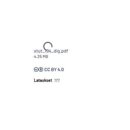
Ladataan...
xtut_194_dig.pdf
4.25 MB
CC BY 4.0
Lataukset
177