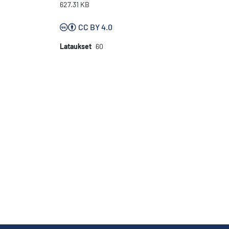
627.31 KB
CC BY 4.0
Lataukset
60