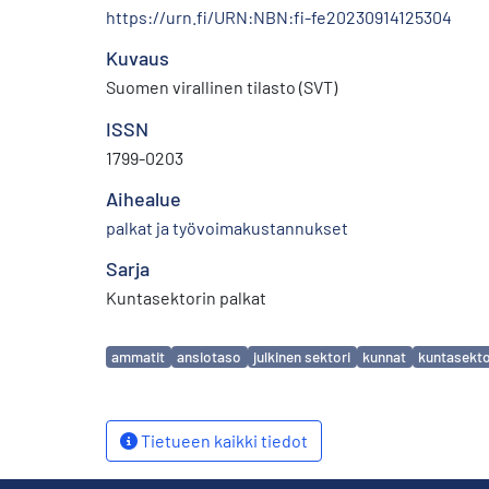
https://urn.fi/URN:NBN:fi-fe20230914125304
Kuvaus
Suomen virallinen tilasto (SVT)
ISSN
1799-0203
Aihealue
palkat ja työvoimakustannukset
Sarja
Kuntasektorin palkat
Avainsanat
ammatit
ansiotaso
julkinen sektori
kunnat
kuntasekto
Tietueen kaikki tiedot