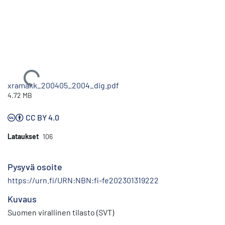
Ladataan...
xramakk_200405_2004_dig.pdf
4.72 MB
CC BY 4.0
Lataukset
106
Pysyvä osoite
https://urn.fi/URN:NBN:fi-fe202301319222
Kuvaus
Suomen virallinen tilasto (SVT)