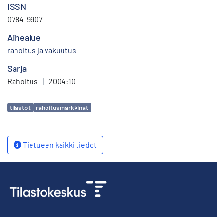
ISSN
0784-9907
Aihealue
rahoitus ja vakuutus
Sarja
Rahoitus
|
2004:10
Avainsanat
tilastot
rahoitusmarkkinat
Tietueen kaikki tiedot