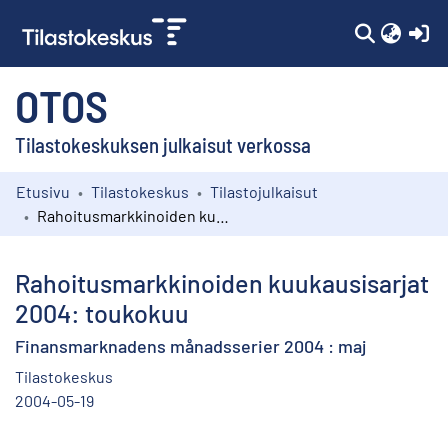
(c
OTOS
Tilastokeskuksen julkaisut verkossa
Etusivu
Tilastokeskus
Tilastojulkaisut
Kokoelmat
Rahoitusmarkkinoiden kuukausisarjat 2004: toukokuu
Selaa
Rahoitusmarkkinoiden kuukausisarjat
2004: toukokuu
Finansmarknadens månadsserier 2004 : maj
Tilastokeskus
2004-05-19