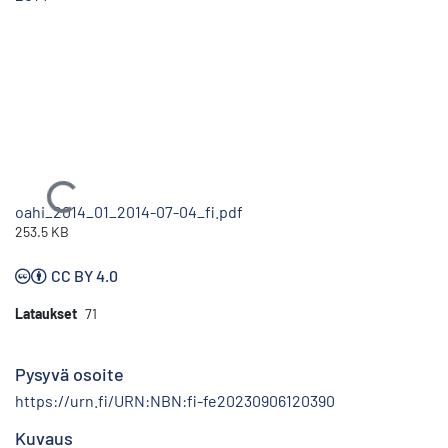
Ladataan...
oahi_2014_01_2014-07-04_fi.pdf
253.5 KB
CC BY 4.0
Lataukset
71
Pysyvä osoite
https://urn.fi/URN:NBN:fi-fe20230906120390
Kuvaus