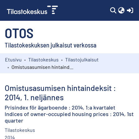
(c
OTOS
Tilastokeskuksen julkaisut verkossa
Etusivu
Tilastokeskus
Tilastojulkaisut
Kokoelmat
Omistusasumisen hintaindeksit : 2014, 1. neljännes
Selaa
Omistusasumisen hintaindeksit :
2014, 1. neljännes
Prisindex för ägarboende : 2014, 1:a kvartalet
Indices of owner-occupied housing prices : 2014, 1st
quarter
Tilastokeskus
2014