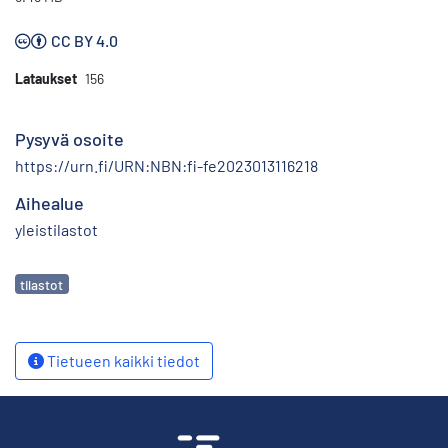
CC BY 4.0
Lataukset
156
Pysyvä osoite
https://urn.fi/URN:NBN:fi-fe2023013116218
Aihealue
yleistilastot
Avainsanat
tilastot
Tietueen kaikki tiedot