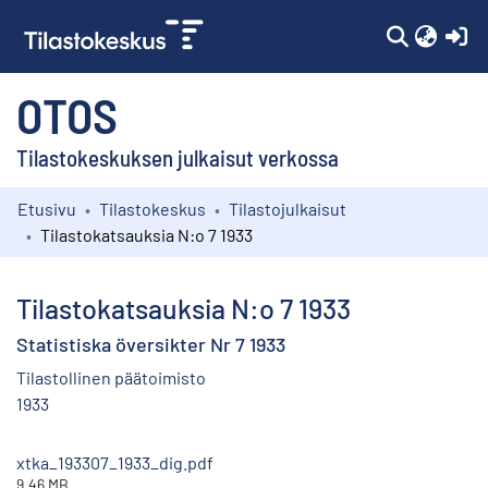
(c
OTOS
Tilastokeskuksen julkaisut verkossa
Etusivu
Tilastokeskus
Tilastojulkaisut
Kokoelmat
Tilastokatsauksia N:o 7 1933
Selaa
Tilastokatsauksia N:o 7 1933
Statistiska översikter Nr 7 1933
Tilastollinen päätoimisto
1933
xtka_193307_1933_dig.pdf
9.46 MB