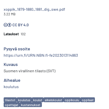
xoppik_1879-1880_1881_dig_swe.pdf
3.22 MB
CC BY 4.0
Lataukset
102
Pysyvä osoite
https://urn.fi/URN:NBN:fi-fe2023013114863
Kuvaus
Suomen virallinen tilasto (SVT)
Aihealue
koulutus
Avainsanat
tilastot
koulutus
koulut
alkeiskoulut
oppikoulu
oppilaat
opettajat
kustannukset