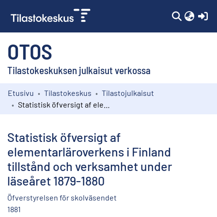
(c
OTOS
Tilastokeskuksen julkaisut verkossa
Etusivu
Tilastokeskus
Tilastojulkaisut
Kokoelmat
Statistisk öfversigt af elementarläroverkens i Finland tillstånd och verksamhet under läseåret 1879-1880
Selaa
Statistisk öfversigt af
elementarläroverkens i Finland
tillstånd och verksamhet under
läseåret 1879-1880
Öfverstyrelsen för skolväsendet
1881