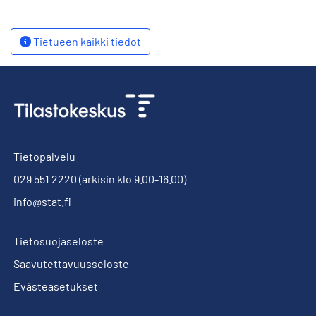
Tietueen kaikki tiedot
Tietopalvelu
029 551 2220
(arkisin klo 9.00-16.00)
info@stat.fi
Tietosuojaseloste
Saavutettavuusseloste
Evästeasetukset