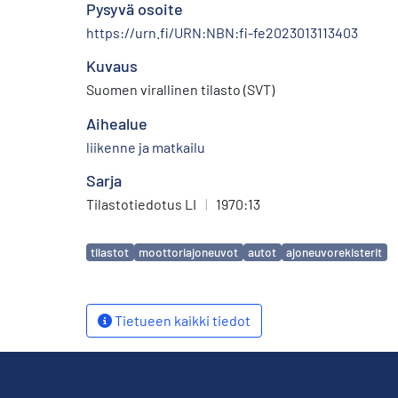
Pysyvä osoite
https://urn.fi/URN:NBN:fi-fe2023013113403
Kuvaus
Suomen virallinen tilasto (SVT)
Aihealue
liikenne ja matkailu
Sarja
Tilastotiedotus LI
|
1970:13
Avainsanat
tilastot
moottoriajoneuvot
autot
ajoneuvorekisterit
Tietueen kaikki tiedot