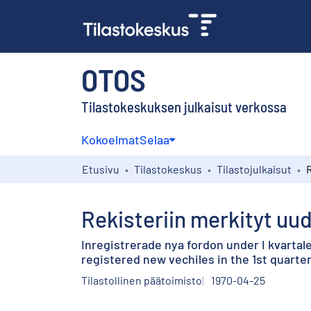
OTOS
Tilastokeskuksen julkaisut verkossa
Kokoelmat
Selaa
Etusivu
Tilastokeskus
Tilastojulkaisut
Rekisteriin merkityt uu
Inregistrerade nya fordon under I kvartale
registered new vechiles in the 1st quarter
Tilastollinen päätoimisto
1970-04-25