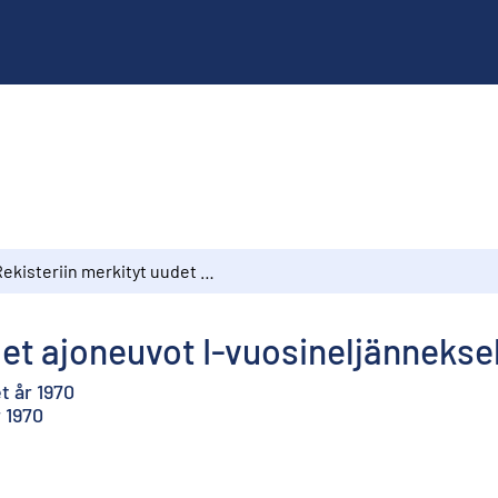
Rekisteriin merkityt uudet ajoneuvot I-vuosineljänneksellä 1970
det ajoneuvot I-vuosineljänneksel
t år 1970
 1970