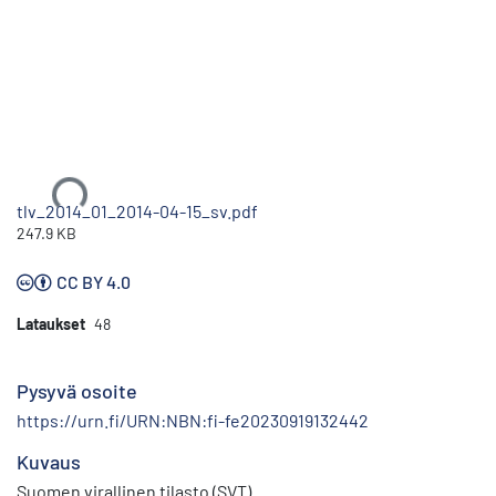
Ladataan...
tlv_2014_01_2014-04-15_sv.pdf
247.9 KB
CC BY 4.0
Lataukset
48
Pysyvä osoite
https://urn.fi/URN:NBN:fi-fe20230919132442
Kuvaus
Suomen virallinen tilasto (SVT)