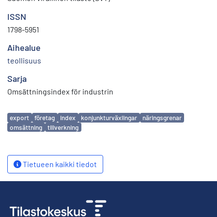
ISSN
1798-5951
Aihealue
teollisuus
Sarja
Omsättningsindex för industrin
Avainsanat
export
företag
index
konjunkturväxlingar
näringsgrenar
omsättning
tillverkning
Tietueen kaikki tiedot