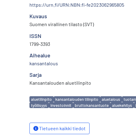
https://urn.fi/URN:NBN:fi-fe2023062965805
Kuvaus
Suomen virallinen tilasto (SVT)
ISSN
1799-3393
Aihealue
kansantalous
Sarja
Kansantalouden aluetilinpito
Avainsanat
aluetilinpito
kansantalouden tilinpito
aluetalous
tuotan
työllisyys
investoinnit
bruttokansantuote
aluekehitys
Tietueen kaikki tiedot