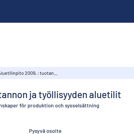
Aluetilinpito 2009, : tuotannon ja työllisyyden aluetilit
tannon ja työllisyyden aluetilit
nskaper för produktion och sysselsättning
Pysyvä osoite