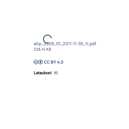
Ladataan...
altp_2009_01_2011-11-30_fi.pdf
228.14 KB
CC BY 4.0
Lataukset
85