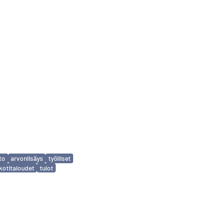
to
arvonlisäys
työlliset
kotitaloudet
tulot