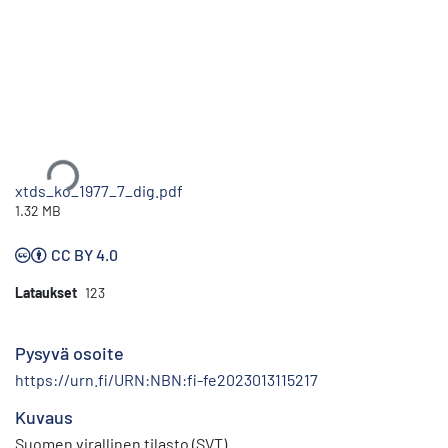
Ladataan...
xtds_ko_1977_7_dig.pdf
1.32 MB
CC BY 4.0
Lataukset
123
Pysyvä osoite
https://urn.fi/URN:NBN:fi-fe2023013115217
Kuvaus
Suomen virallinen tilasto (SVT)