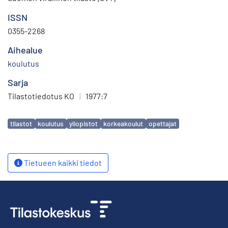
ISSN
0355-2268
Aihealue
koulutus
Sarja
Tilastotiedotus KO
|
1977:7
Avainsanat
tilastot
koulutus
yliopistot
korkeakoulut
opettajat
Tietueen kaikki tiedot