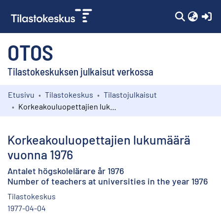
(c
OTOS
Tilastokeskuksen julkaisut verkossa
Etusivu
Tilastokeskus
Tilastojulkaisut
Kokoelmat
Korkeakouluopettajien lukumäärä vuonna 1976
Selaa
Korkeakouluopettajien lukumäärä
vuonna 1976
Antalet högskolelärare år 1976
Number of teachers at universities in the year 1976
Tilastokeskus
1977-04-04