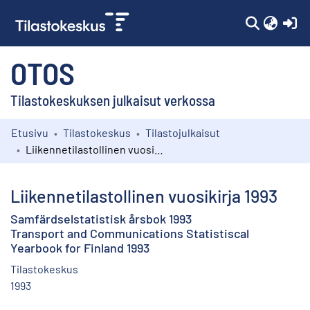
(c
OTOS
Tilastokeskuksen julkaisut verkossa
Etusivu
Tilastokeskus
Tilastojulkaisut
Kokoelmat
Liikennetilastollinen vuosikirja 1993
Selaa
Liikennetilastollinen vuosikirja 1993
Samfärdselstatistisk årsbok 1993
Transport and Communications Statistiscal
Yearbook for Finland 1993
Tilastokeskus
1993