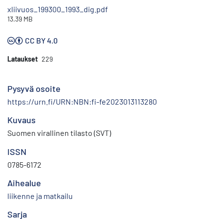
xliivuos_199300_1993_dig.pdf
13.39 MB
CC BY 4.0
Lataukset
229
Pysyvä osoite
https://urn.fi/URN:NBN:fi-fe2023013113280
Kuvaus
Suomen virallinen tilasto (SVT)
ISSN
0785-6172
Aihealue
liikenne ja matkailu
Sarja