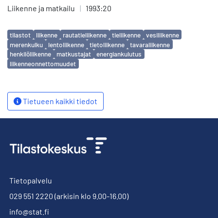
Liikenne ja matkailu
|
1993:20
Avainsanat
tilastot
liikenne
rautatieliikenne
tieliikenne
vesiliikenne
merenkulku
lentoliikenne
tietoliikenne
tavaraliikenne
henkilöliikenne
matkustajat
energiankulutus
liikenneonnettomuudet
Tietueen kaikki tiedot
Tietopalvelu
029 551 2220
(arkisin klo 9.00-16.00)
info@stat.fi