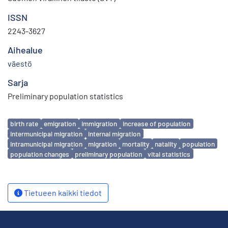
ISSN
2243-3627
Aihealue
väestö
Sarja
Preliminary population statistics
Avainsanat
birth rate
emigration
immigration
increase of population
intermunicipal migration
internal migration
intramunicipal migration
migration
mortality
natality
population
population changes
preliminary population
vital statistics
Tietueen kaikki tiedot