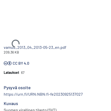
Ladataan...
vamuu_2013_04_2013-05-23_en.pdf
209.36 KB
CC BY 4.0
Lataukset
67
Pysyvä osoite
https://urn.fi/URN:NBN:fi-fe20230925137027
Kuvaus
Suomen virallinen tilasto (SVT)