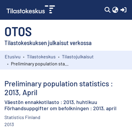
(c
OTOS
Tilastokeskuksen julkaisut verkossa
Etusivu
Tilastokeskus
Tilastojulkaisut
Kokoelmat
Preliminary population statistics : 2013, April
Selaa
Preliminary population statistics :
2013, April
Väestön ennakkotilasto : 2013, huhtikuu
Förhandsuppgifter om befolkningen : 2013, april
Statistics Finland
2013