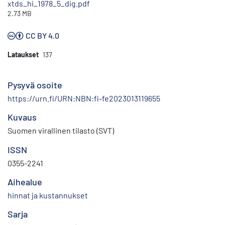
xtds_hi_1978_5_dig.pdf
2.73 MB
CC BY 4.0
Lataukset
137
Pysyvä osoite
https://urn.fi/URN:NBN:fi-fe2023013119655
Kuvaus
Suomen virallinen tilasto (SVT)
ISSN
0355-2241
Aihealue
hinnat ja kustannukset
Sarja