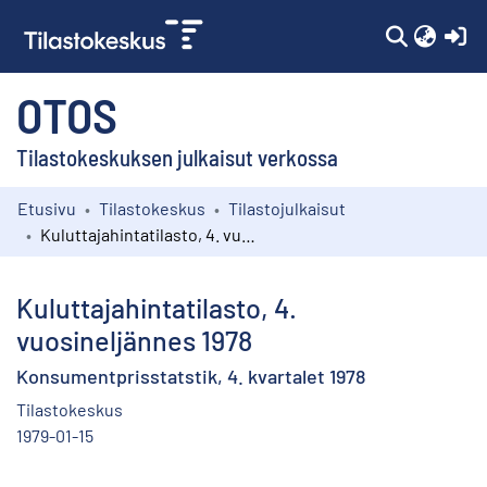
(c
OTOS
Tilastokeskuksen julkaisut verkossa
Etusivu
Tilastokeskus
Tilastojulkaisut
Kokoelmat
Kuluttajahintatilasto, 4. vuosineljännes 1978
Selaa
Kuluttajahintatilasto, 4.
vuosineljännes 1978
Konsumentprisstatstik, 4. kvartalet 1978
Tilastokeskus
1979-01-15