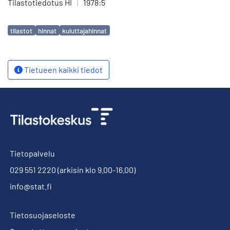
Tilastotiedotus HI
|
1978:5
Avainsanat
tilastot
hinnat
kuluttajahinnat
Tietueen kaikki tiedot
Tietopalvelu
029 551 2220
(arkisin klo 9.00-16.00)
info@stat.fi
Tietosuojaseloste