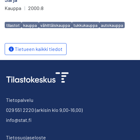
Kauppa
|
2000:8
Avainsanat
tilastot
kauppa
vähittäiskauppa
tukkukauppa
autokauppa
Tietueen kaikki tiedot
Tietopalvelu
029 551 2220
(arkisin klo 9.00-16.00)
info@stat.fi
Tietosuojaseloste