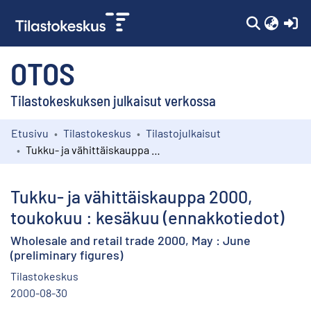
(c
OTOS
Tilastokeskuksen julkaisut verkossa
Etusivu
Tilastokeskus
Tilastojulkaisut
Kokoelmat
Tukku- ja vähittäiskauppa 2000, toukokuu : kesäkuu (ennakkotiedot)
Selaa
Tukku- ja vähittäiskauppa 2000,
toukokuu : kesäkuu (ennakkotiedot)
Wholesale and retail trade 2000, May : June
(preliminary figures)
Tilastokeskus
2000-08-30