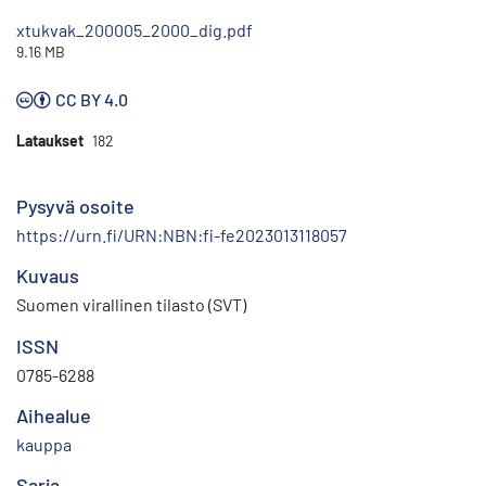
xtukvak_200005_2000_dig.pdf
9.16 MB
CC BY 4.0
Lataukset
182
Pysyvä osoite
https://urn.fi/URN:NBN:fi-fe2023013118057
Kuvaus
Suomen virallinen tilasto (SVT)
ISSN
0785-6288
Aihealue
kauppa
Sarja