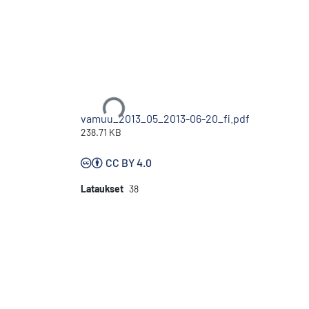
Ladataan...
vamuu_2013_05_2013-06-20_fi.pdf
238.71 KB
CC BY 4.0
Lataukset
38