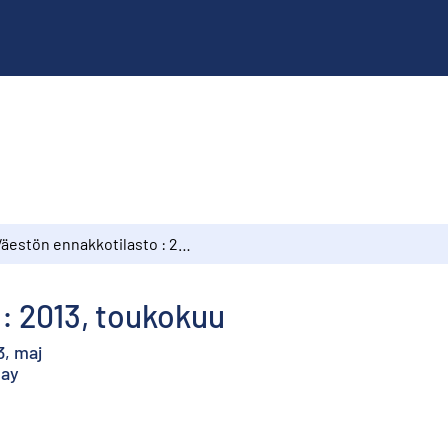
Väestön ennakkotilasto : 2013, toukokuu
: 2013, toukokuu
3, maj
May