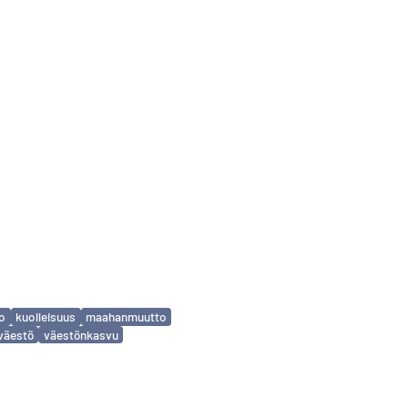
to
kuolleisuus
maahanmuutto
väestö
väestönkasvu