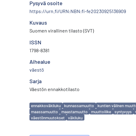
Pysyvä osoite
https://urn.fi/URN:NBN:fi-fe20230925136909
Kuvaus
Suomen virallinen tilasto (SVT)
ISSN
1798-8381
Aihealue
väestö
Sarja
Väestön ennakkotilasto
Avainsanat
ennakkoväkiluku
kunnassamuutto
kuntien välinen muut
maassamuutto
maastamuutto
muuttoliike
syntyvyys
väestönmuutokset
väkiluku