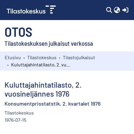
(c
OTOS
Tilastokeskuksen julkaisut verkossa
Etusivu
Tilastokeskus
Tilastojulkaisut
Kokoelmat
Kuluttajahintatilasto, 2. vuosineljännes 1976
Selaa
Kuluttajahintatilasto, 2.
vuosineljännes 1976
Konsumentprisstatstik, 2. kvartalet 1976
Tilastokeskus
1976-07-15