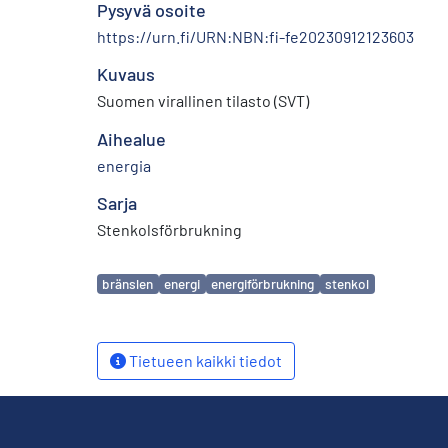
Pysyvä osoite
https://urn.fi/URN:NBN:fi-fe20230912123603
Kuvaus
Suomen virallinen tilasto (SVT)
Aihealue
energia
Sarja
Stenkolsförbrukning
Avainsanat
bränslen
energi
energiförbrukning
stenkol
Tietueen kaikki tiedot