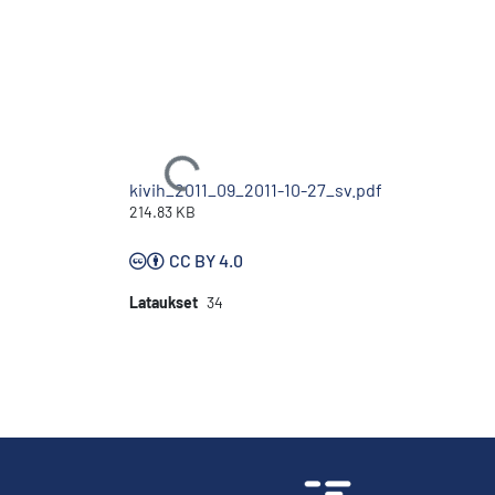
Ladataan...
kivih_2011_09_2011-10-27_sv.pdf
214.83 KB
CC BY 4.0
Lataukset
34