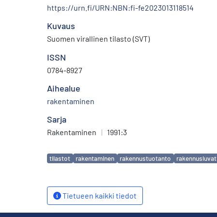
https://urn.fi/URN:NBN:fi-fe2023013118514
Kuvaus
Suomen virallinen tilasto (SVT)
ISSN
0784-8927
Aihealue
rakentaminen
Sarja
Rakentaminen
|
1991:3
Avainsanat
tilastot
rakentaminen
rakennustuotanto
rakennusluvat
Tietueen kaikki tiedot