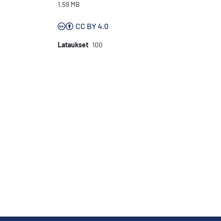
1.59 MB
CC BY 4.0
Lataukset
100