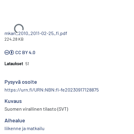
Ladataan...
mkan_2010_2011-02-25_fi.pdf
224.28 KB
CC BY 4.0
Lataukset
51
Pysyvä osoite
https://urn.fi/URN:NBN:fi-fe20230917128875
Kuvaus
Suomen virallinen tilasto (SVT)
Aihealue
liikenne ja matkailu