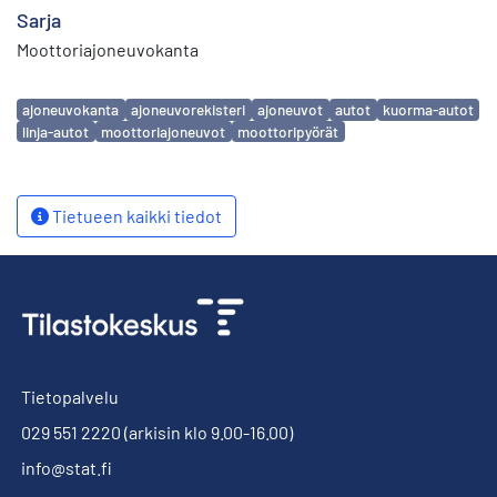
Sarja
Moottoriajoneuvokanta
Avainsanat
ajoneuvokanta
ajoneuvorekisteri
ajoneuvot
autot
kuorma-autot
linja-autot
moottoriajoneuvot
moottoripyörät
Tietueen kaikki tiedot
Tietopalvelu
029 551 2220
(arkisin klo 9.00-16.00)
info@stat.fi