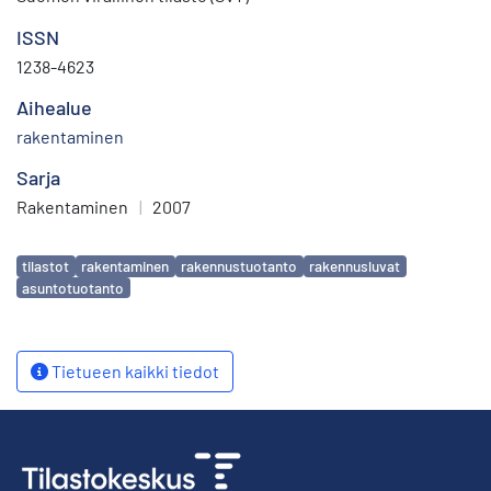
ISSN
1238-4623
Aihealue
rakentaminen
Sarja
Rakentaminen
|
2007
Avainsanat
tilastot
rakentaminen
rakennustuotanto
rakennusluvat
asuntotuotanto
Tietueen kaikki tiedot