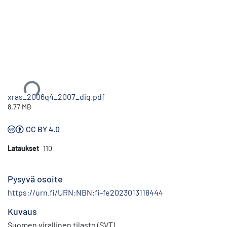
Ladataan...
xras_2006q4_2007_dig.pdf
8.77 MB
CC BY 4.0
Lataukset
110
Pysyvä osoite
https://urn.fi/URN:NBN:fi-fe2023013118444
Kuvaus
Suomen virallinen tilasto (SVT)