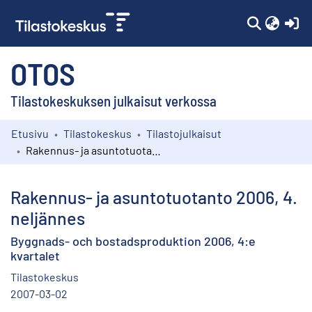
(c
OTOS
Tilastokeskuksen julkaisut verkossa
Etusivu
Tilastokeskus
Tilastojulkaisut
Kokoelmat
Rakennus- ja asuntotuotanto 2006, 4. neljännes
Selaa
Rakennus- ja asuntotuotanto 2006, 4.
neljännes
Byggnads- och bostadsproduktion 2006, 4:e
kvartalet
Tilastokeskus
2007-03-02