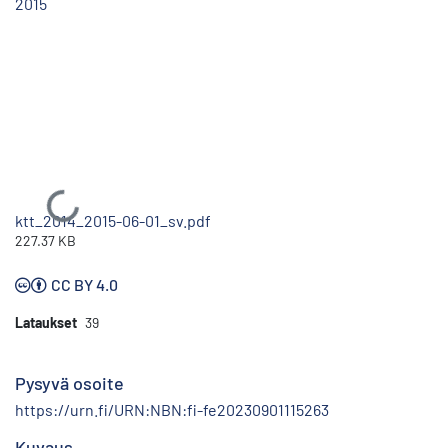
2015
Ladataan...
ktt_2014_2015-06-01_sv.pdf
227.37 KB
CC BY 4.0
Lataukset
39
Pysyvä osoite
https://urn.fi/URN:NBN:fi-fe20230901115263
Kuvaus