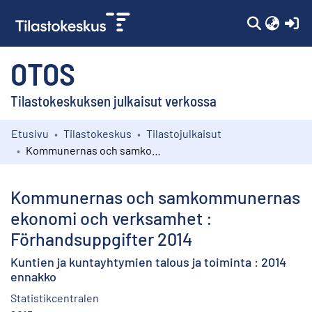
(c
OTOS
Tilastokeskuksen julkaisut verkossa
Etusivu
Tilastokeskus
Tilastojulkaisut
Kokoelmat
Kommunernas och samkommunernas ekonomi och verksamhet : Förhandsuppgifter 2014
Selaa
Kommunernas och samkommunernas
ekonomi och verksamhet :
Förhandsuppgifter 2014
Kuntien ja kuntayhtymien talous ja toiminta : 2014
ennakko
Statistikcentralen