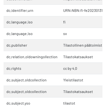
dc.identifier.urn
URN:NBN:fi-fe2023013116
dc.language.iso
fi
dc.language.iso
sv
dc.publisher
Tilastollinen päätoimisto
dc.relation.oldowningollection
Tilastokatsaukset
dc.rights
cc by 4.0
dc.subject.oldcollection
Yleistilastot
dc.subject.oldcollection
Tilastokatsaukset
dc.subject.yso
tilastot