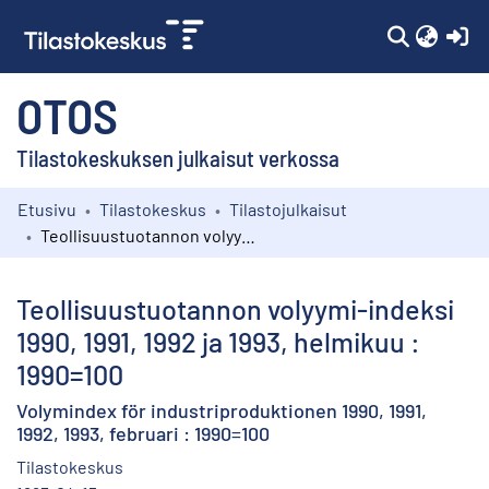
(c
OTOS
Tilastokeskuksen julkaisut verkossa
Etusivu
Tilastokeskus
Tilastojulkaisut
Kokoelmat
Teollisuustuotannon volyymi-indeksi 1990, 1991, 1992 ja 1993, helmikuu : 1990=100
Selaa
Teollisuustuotannon volyymi-indeksi
1990, 1991, 1992 ja 1993, helmikuu :
1990=100
Volymindex för industriproduktionen 1990, 1991,
1992, 1993, februari : 1990=100
Tilastokeskus