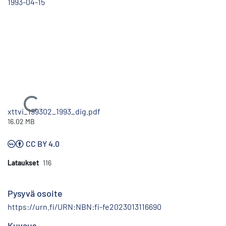
1993-04-15
Ladataan...
xttvi_199302_1993_dig.pdf
16.02 MB
CC BY 4.0
Lataukset
116
Pysyvä osoite
https://urn.fi/URN:NBN:fi-fe2023013116690
Kuvaus