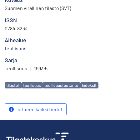
Suomen virallinen tilasto (SVT)
ISSN
0784-8234
Aihealue
teollisuus
Sarja
Teollisuus
|
1993:5
Avainsanat
tilastot
teollisuus
teollisuustuotanto
indeksit
Tietueen kaikki tiedot