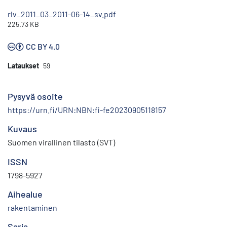
rlv_2011_03_2011-06-14_sv.pdf
225.73 KB
CC BY 4.0
Lataukset
59
Pysyvä osoite
https://urn.fi/URN:NBN:fi-fe20230905118157
Kuvaus
Suomen virallinen tilasto (SVT)
ISSN
1798-5927
Aihealue
rakentaminen
Sarja