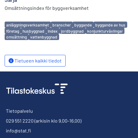
Omsättningsindex för byggverksamhet
Avainsanat
anläggningsverksamhet
branscher
byggande
byggande av hus
företag
husbyggnad
index
jordbyggnad
konjunkturväxlingar
omsättning
vattenbyggnad
Tietueen kaikki tiedot
Tietopalvelu
029 551 2220
(arkisin klo 9.00-16.00)
info@stat.fi