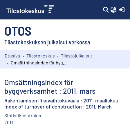
(c
OTOS
Tilastokeskuksen julkaisut verkossa
Etusivu
Tilastokeskus
Tilastojulkaisut
Kokoelmat
Omsättningsindex för byggverksamhet : 2011, mars
Selaa
Omsättningsindex för
byggverksamhet : 2011, mars
Rakentamisen liikevaihtokuvaaja : 2011, maaliskuu
Index of turnover of construction : 2011, March
Statistikcentralen
2011