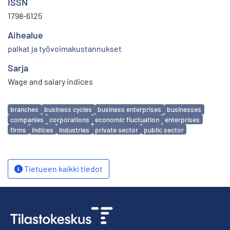
ISSN
1798-6125
Aihealue
palkat ja työvoimakustannukset
Sarja
Wage and salary indices
Avainsanat
branches
business cycles
business enterprises
businesses
companies
corporations
economic fluctuation
enterprises
firms
indices
industries
private sector
public sector
Tietueen kaikki tiedot