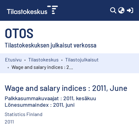
(c
OTOS
Tilastokeskuksen julkaisut verkossa
Etusivu
Tilastokeskus
Tilastojulkaisut
Kokoelmat
Wage and salary indices : 2011, June
Selaa
Wage and salary indices : 2011, June
Palkkasummakuvaajat : 2011, kesäkuu
Lönesummaindex : 2011, juni
Statistics Finland
2011