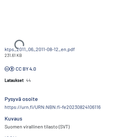
Ladataan...
ktps_2011_06_2011-08-12_en.pdf
231.61 KB
CC BY 4.0
Lataukset
44
Pysyvä osoite
https://urn.fi/URN:NBN:fi-fe20230824106116
Kuvaus
Suomen virallinen tilasto (SVT)