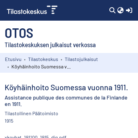
(c
OTOS
Tilastokeskuksen julkaisut verkossa
Etusivu
Tilastokeskus
Tilastojulkaisut
Kokoelmat
Köyhäinhoito Suomessa vuonna 1911.
Selaa
Köyhäinhoito Suomessa vuonna 1911.
Assistance publique des communes de la Finlande
en 1911.
Tilastollinen Päätoimisto
1915
xkoyhat_191100_1915_dig.pdf