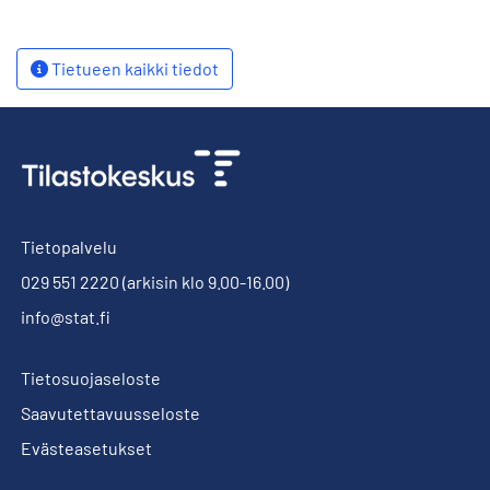
Tietueen kaikki tiedot
Tietopalvelu
029 551 2220
(arkisin klo 9.00-16.00)
info@stat.fi
Tietosuojaseloste
Saavutettavuusseloste
Evästeasetukset