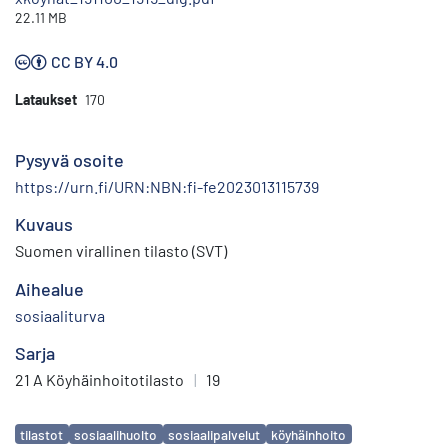
22.11 MB
CC BY 4.0
Lataukset
170
Pysyvä osoite
https://urn.fi/URN:NBN:fi-fe2023013115739
Kuvaus
Suomen virallinen tilasto (SVT)
Aihealue
sosiaaliturva
Sarja
21 A Köyhäinhoitotilasto
|
19
Avainsanat
tilastot
sosiaalihuolto
sosiaalipalvelut
köyhäinhoito