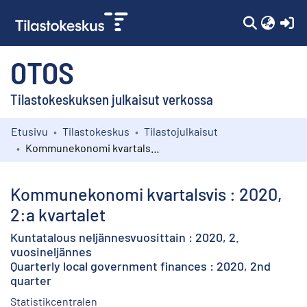
(c
OTOS
Tilastokeskuksen julkaisut verkossa
Etusivu
Tilastokeskus
Tilastojulkaisut
Kokoelmat
Kommunekonomi kvartalsvis : 2020, 2:a kvartalet
Selaa
Kommunekonomi kvartalsvis : 2020,
2:a kvartalet
Kuntatalous neljännesvuosittain : 2020, 2.
vuosineljännes
Quarterly local government finances : 2020, 2nd
quarter
Statistikcentralen