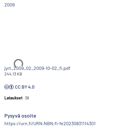
2009
Ladataan...
jyrt_2009_02_2009-10-02_fi.pdf
244.13 KB
CC BY 4.0
Lataukset
38
Pysyvä osoite
https://urn.fi/URN:NBN:fi-fe20230831114301