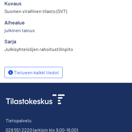
Kuvaus
Suomen virallinen tilasto (SVT)
Aihealue
julkinen talous
Sarja
Julkisyhteisöjen rahoitustilinpito
Tietueen kaikki tiedot
Tietopalvelu
029 551 2220
(arkisin klo 9.00-16.00)