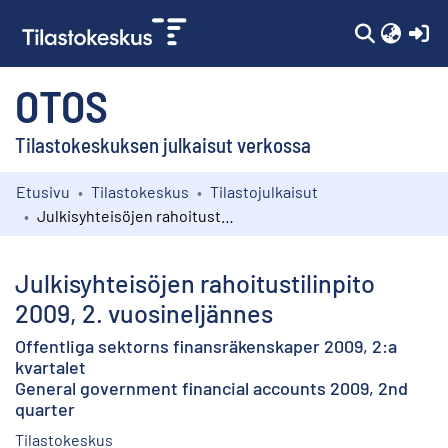
(c
OTOS
Tilastokeskuksen julkaisut verkossa
Etusivu
Tilastokeskus
Tilastojulkaisut
Kokoelmat
Julkisyhteisöjen rahoitustilinpito 2009, 2. vuosineljännes
Selaa
Julkisyhteisöjen rahoitustilinpito
2009, 2. vuosineljännes
Offentliga sektorns finansräkenskaper 2009, 2:a
kvartalet
General government financial accounts 2009, 2nd
quarter
Tilastokeskus