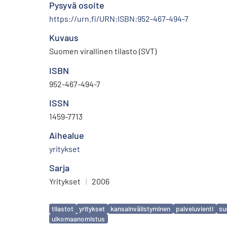
Pysyvä osoite
https://urn.fi/URN:ISBN:952-467-494-7
Kuvaus
Suomen virallinen tilasto (SVT)
ISBN
952-467-494-7
ISSN
1459-7713
Aihealue
yritykset
Sarja
Yritykset
|
2006
Avainsanat
tilastot
yritykset
kansainvälistyminen
palveluvienti
su
ulkomaanomistus