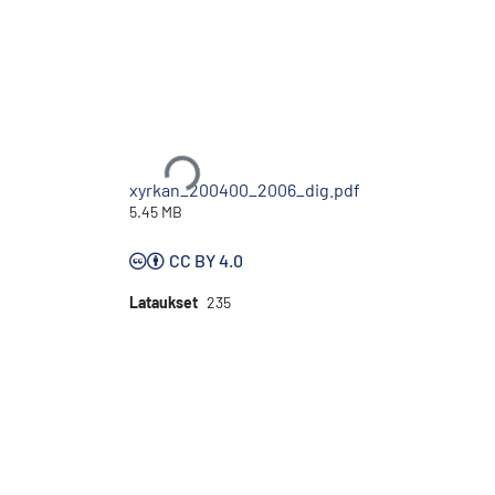
Ladataan...
xyrkan_200400_2006_dig.pdf
5.45 MB
CC BY 4.0
Lataukset
235